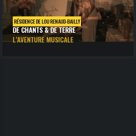
RÉSIDENCE DE LOU RENAUD-BAILLY
DE CHANTS & DE TERRE
L’AVENTURE MUSICALE
jeudi
19
juin
2025
- 20h30
- SALLE 2
Informations
Billetterie