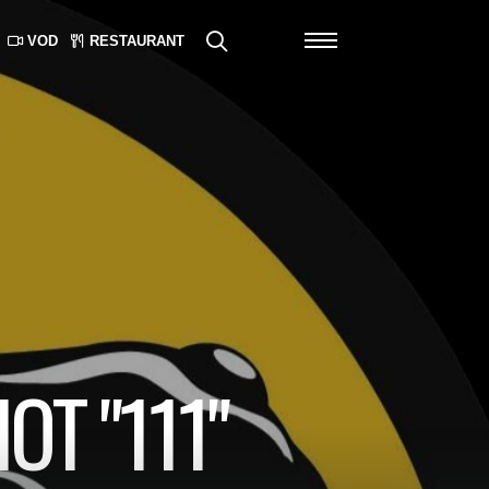
VOD
RESTAURANT
OT "111"